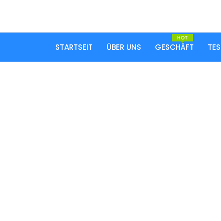
HOT
STARTSEIT
ÜBER UNS
GESCHÄFT
TES
Häufig ges
Startseit
-
Häufig gestellte Fragen